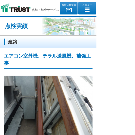
点検・検査サービス
点検実績
建築
エアコン室外機、テラル送風機、補強工
事