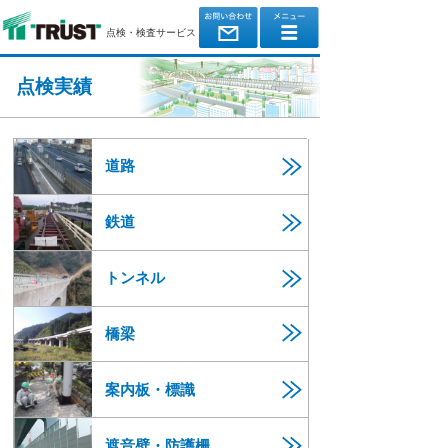
点検・検査サービス
点検実績
道路
鉄道
トンネル
橋梁
案内板・標識
遮音壁・防護柵