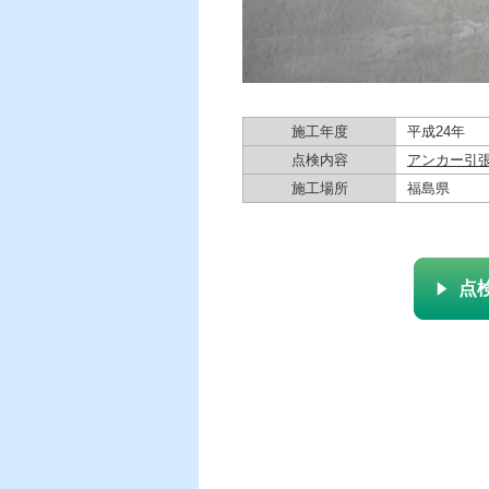
施工年度
平成24年
点検内容
アンカー引
施工場所
福島県
点