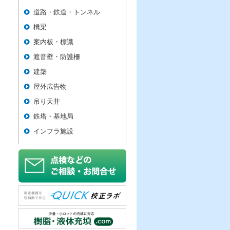
道路・鉄道・トンネル
橋梁
案内板・標識
遮音壁・防護柵
建築
屋外広告物
吊り天井
鉄塔・基地局
インフラ施設