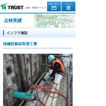
点検・検査サービス
点検実績
インフラ施設
桟橋防舷材取替工事