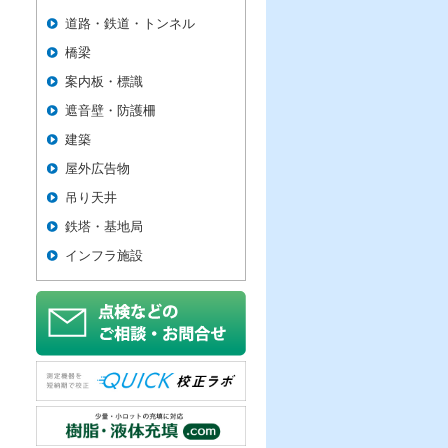
道路・鉄道・トンネル
橋梁
案内板・標識
遮音壁・防護柵
建築
屋外広告物
吊り天井
鉄塔・基地局
インフラ施設