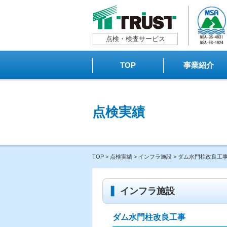
点検・検査サービス
TOP
事業紹介
点検実績
TOP
>
点検実績
>
インフラ施設
> ダム水門柱改良工
インフラ施設
ダム水門柱改良工事