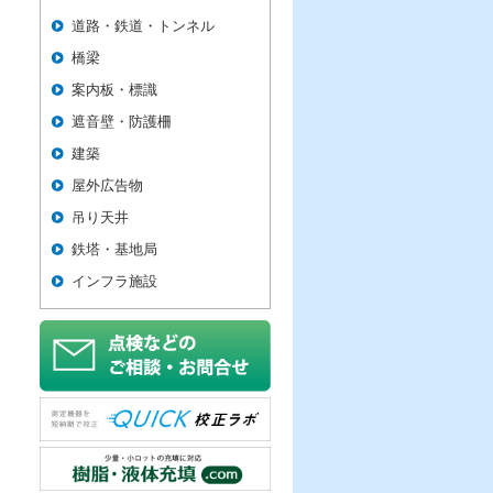
道路・鉄道・トンネル
橋梁
案内板・標識
遮音壁・防護柵
建築
屋外広告物
吊り天井
鉄塔・基地局
インフラ施設