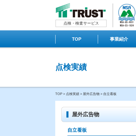
点検・検査サービス
TOP
事業紹介
点検実績
TOP
>
点検実績
>
屋外広告物
> 自立看板
屋外広告物
自立看板