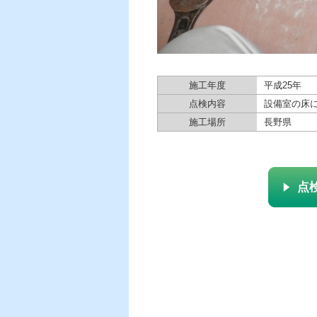
施工年度
平成25年
点検内容
設備室の床
施工場所
長野県
点