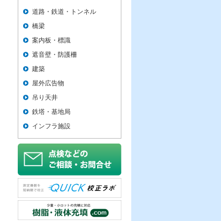
道路・鉄道・トンネル
橋梁
案内板・標識
遮音壁・防護柵
建築
屋外広告物
吊り天井
鉄塔・基地局
インフラ施設