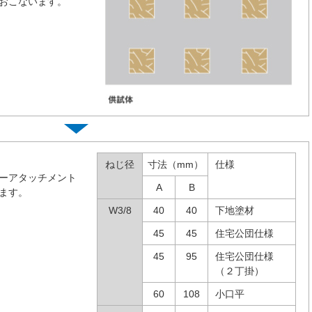
おこないます。
ねじ径
寸法（mm）
仕様
ーアタッチメント
A
B
ます。
W3/8
40
40
下地塗材
45
45
住宅公団仕様
45
95
住宅公団仕様
（２丁掛）
60
108
小口平