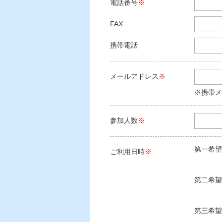
電話番号
※
FAX
携帯電話
メールアドレス
※
※携帯メ
参加人数
※
第一希望
ご利用日時
※
第二希望
第三希望