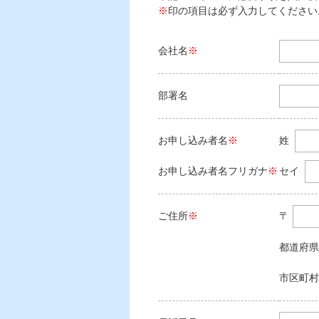
※
印の項目は必ず入力してください
会社名
※
部署名
お申し込み者名
※
姓
お申し込み者名フリガナ
※
セイ
ご住所
※
〒
都道府県
市区町村