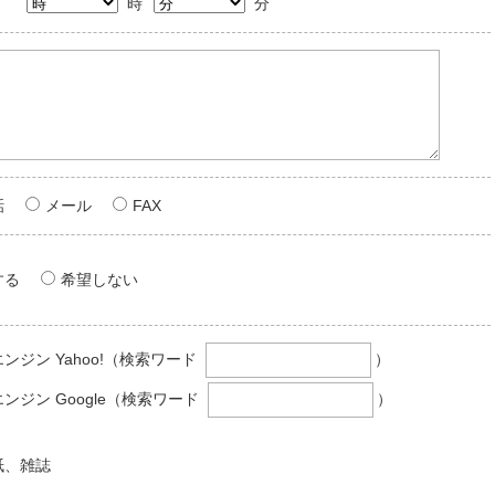
時
分
話
メール
FAX
する
希望しない
ンジン Yahoo!
（検索ワード
）
ンジン Google
（検索ワード
）
紙、雑誌