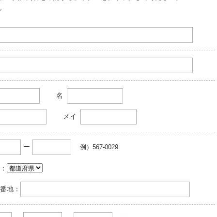
。
名
メイ
ー
例）567-0029
：
番地：